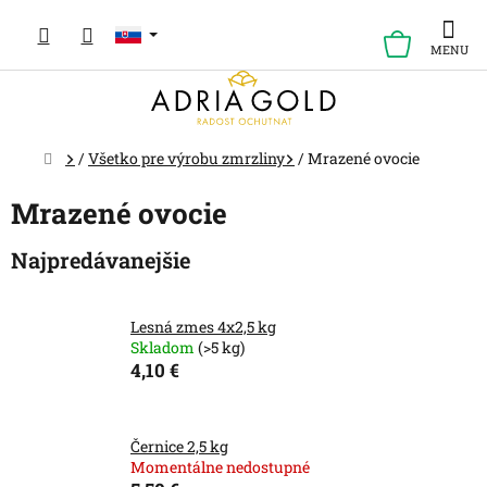
Prejsť
na
NÁKUP
obsah
KOŠÍK
Domov
/
Všetko pre výrobu zmrzliny
/
Mrazené ovocie
Mrazené ovocie
Najpredávanejšie
Lesná zmes 4x2,5 kg
Skladom
(>5 kg)
4,10 €
Černice 2,5 kg
Momentálne nedostupné