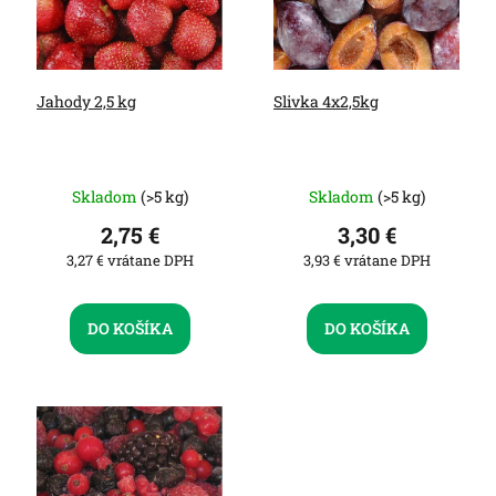
r
t
o
o
d
v
u
Jahody 2,5 kg
Slivka 4x2,5kg
k
t
o
v
Skladom
(>5 kg)
Skladom
(>5 kg)
2,75 €
3,30 €
3,27 € vrátane DPH
3,93 € vrátane DPH
DO KOŠÍKA
DO KOŠÍKA