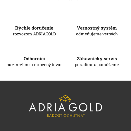
O
v
l
á
d
Rýchle doručenie
Vernostný systém
a
c
rozvozom ADRIAGOLD
odmeňujeme verných
i
e
p
r
Odborníci
Zákaznícky servis
v
na zmrzlinu a mrazený tovar
poradíme a pomôžeme
k
y
v
Z
ý
á
p
i
p
s
ä
u
t
i
e