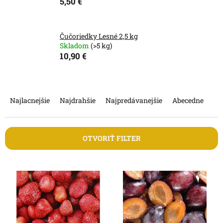
5,50 €
Čučoriedky Lesné 2,5 kg
Skladom
(>5 kg)
10,90 €
R
a
Najlacnejšie
Najdrahšie
Najpredávanejšie
Abecedne
d
e
n
OTVORIŤ FILTER
i
e
V
p
ý
r
p
o
i
d
s
u
p
k