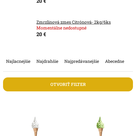
20 €
Zmrzlinová zmes Citrónová- 2kg/6ks
Momentálne nedostupné
20 €
R
a
Najlacnejšie
Najdrahšie
Najpredávanejšie
Abecedne
d
e
n
OTVORIŤ FILTER
i
e
V
p
ý
r
p
o
i
d
s
u
p
k