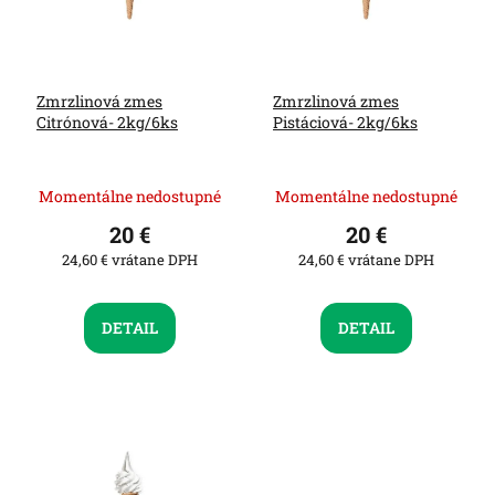
r
t
o
o
d
v
u
Zmrzlinová zmes
Zmrzlinová zmes
k
Citrónová- 2kg/6ks
Pistáciová- 2kg/6ks
t
o
v
Momentálne nedostupné
Momentálne nedostupné
20 €
20 €
24,60 € vrátane DPH
24,60 € vrátane DPH
DETAIL
DETAIL