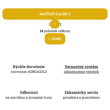
NAČÍTAŤ ĎALŠIE 2
S
1
2
t
O
r
14
položiek celkom
v
á
l
n
HORE
á
k
d
o
v
a
a
c
n
i
i
e
Rýchle doručenie
Vernostný systém
e
p
rozvozom ADRIAGOLD
odmeňujeme verných
r
v
k
y
Odborníci
Zákaznícky servis
v
na zmrzlinu a mrazený tovar
poradíme a pomôžeme
ý
p
i