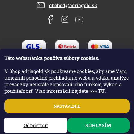
obchod@adriagold.sk
Táto webstránka používa súbory cookies.
V Shop.adriagold.sk používame cookies, aby sme Vám
umožnili pohodlné prehliadanie webu a vďaka analýze
prevádzky neustále zlepšovali jeho funkcie, výkon a
použiteľnosť. Viac informácií nájdete
>>> TU
.
Vytvoril Shoptet
|
Upravil Balkys
NASTAVENIE
Copyright 2026
Shop.adriagold.sk
. Všetky práva vyhradené.
Odmietnuť
SÚHLASÍM
Upraviť nastavenie cookies