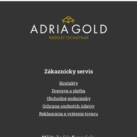
s
Z
u
á
p
ä
t
i
e
Zákaznícky servis
Kontakty
Doprava a platba
Obchodné podmienky
Ochrana osobných údajov
Reklamácia a vrátenie tovaru