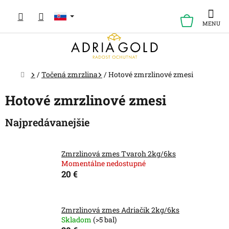
Prejsť
na
NÁKUP
obsah
KOŠÍK
Domov
/
Točená zmrzlina
/
Hotové zmrzlinové zmesi
Hotové zmrzlinové zmesi
Najpredávanejšie
Zmrzlinová zmes Tvaroh 2kg/6ks
Momentálne nedostupné
20 €
Zmrzlinová zmes Adriačik 2kg/6ks
Skladom
(>5 bal)