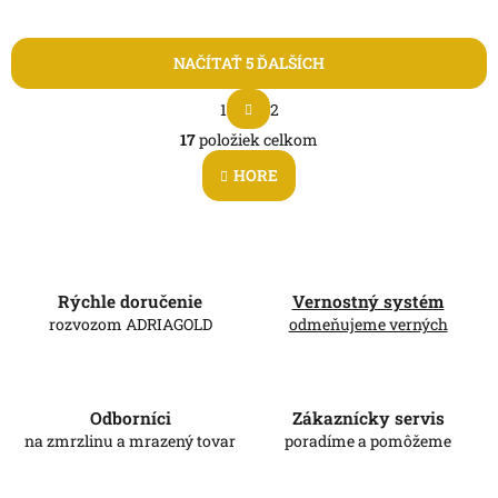
NAČÍTAŤ 5 ĎALŠÍCH
S
1
2
t
O
r
17
položiek celkom
v
á
l
n
HORE
á
k
d
o
v
a
a
c
n
i
i
e
Rýchle doručenie
Vernostný systém
e
p
rozvozom ADRIAGOLD
odmeňujeme verných
r
v
k
y
Odborníci
Zákaznícky servis
v
na zmrzlinu a mrazený tovar
poradíme a pomôžeme
ý
p
i