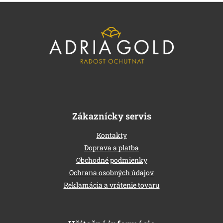
s
Z
u
á
p
ä
t
i
e
Zákaznícky servis
Kontakty
Doprava a platba
Obchodné podmienky
Ochrana osobných údajov
Reklamácia a vrátenie tovaru