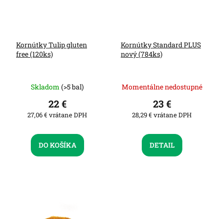
r
t
o
o
d
v
u
Kornútky Tulip gluten
Kornútky Standard PLUS
k
free (120ks)
nový (784ks)
t
o
v
Skladom
(>5 bal)
Momentálne nedostupné
22 €
23 €
27,06 € vrátane DPH
28,29 € vrátane DPH
DO KOŠÍKA
DETAIL