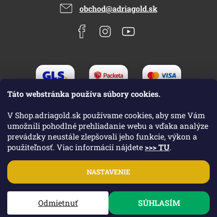
obchod@adriagold.sk
Táto webstránka používa súbory cookies.
V Shop.adriagold.sk používame cookies, aby sme Vám
umožnili pohodlné prehliadanie webu a vďaka analýze
prevádzky neustále zlepšovali jeho funkcie, výkon a
použiteľnosť. Viac informácií nájdete
>>> TU
.
Vytvoril Shoptet
|
Upravil Balkys
NASTAVENIE
Copyright 2026
Shop.adriagold.sk
. Všetky práva vyhradené.
Odmietnuť
SÚHLASÍM
Upraviť nastavenie cookies