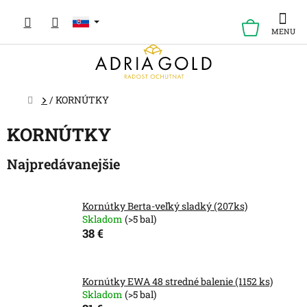
Prejsť
na
NÁKUP
obsah
KOŠÍK
Domov
/
KORNÚTKY
KORNÚTKY
Najpredávanejšie
Kornútky Berta-veľký sladký (207ks)
Skladom
(>5 bal)
38 €
Kornútky EWA 48 stredné balenie (1152 ks)
Skladom
(>5 bal)