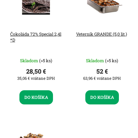
p
k
r
t
o
o
d
v
u
Čokoláda 72% Special 2,4l
Veterník GRANDE (5,0 lit.)
k
*D
t
o
v
Skladom
(>5 ks)
Skladom
(>5 ks)
28,50 €
52 €
35,06 € vrátane DPH
63,96 € vrátane DPH
DO KOŠÍKA
DO KOŠÍKA