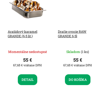
Arašidový karamel
Dračie ovocie RAW
GRANDE (6,5 lit.)
GRANDE 6,5l
Momentálne nedostupné
Skladom
(1 ks)
55 €
55 €
67,65 € vrátane DPH
67,65 € vrátane DPH
DETAIL
DO KOŠÍKA