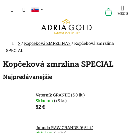
Prejsť
na
NÁKUP
obsah
KOŠÍK
Domov
/
Kopčeková ZMRZLINA
/
Kopčeková zmrzlina
SPECIAL
Kopčeková zmrzlina SPECIAL
Najpredávanejšie
Veterník GRANDE (5,0 lit.)
Skladom
(>5 ks)
52 €
Jahoda RAW GRANDE (6,5 lit.)