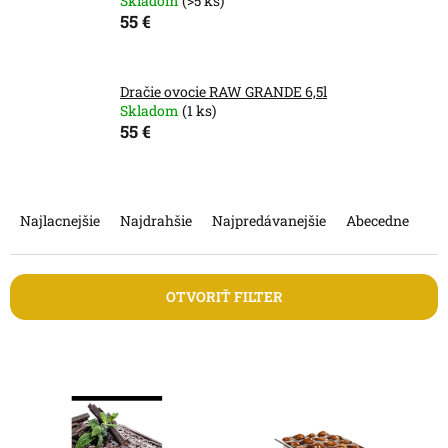
Skladom
(>5 ks)
55 €
Dračie ovocie RAW GRANDE 6,5l
Skladom
(1 ks)
55 €
R
a
Najlacnejšie
Najdrahšie
Najpredávanejšie
Abecedne
d
e
n
OTVORIŤ FILTER
i
e
V
p
ý
r
p
o
i
d
s
u