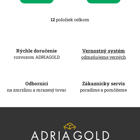
12
položiek celkom
O
v
l
á
d
Rýchle doručenie
Vernostný systém
a
c
rozvozom ADRIAGOLD
odmeňujeme verných
i
e
p
r
Odborníci
Zákaznícky servis
v
na zmrzlinu a mrazený tovar
poradíme a pomôžeme
k
y
v
Z
ý
á
p
i
p
s
ä
u
t