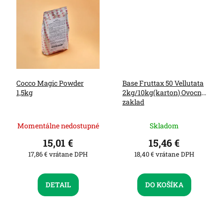
Cocco Magic Powder
Base Fruttax 50 Vellutata
1,5kg
2kg/10kg(karton) Ovocny
zaklad
Momentálne nedostupné
Skladom
15,01 €
15,46 €
17,86 € vrátane DPH
18,40 € vrátane DPH
DETAIL
DO KOŠÍKA