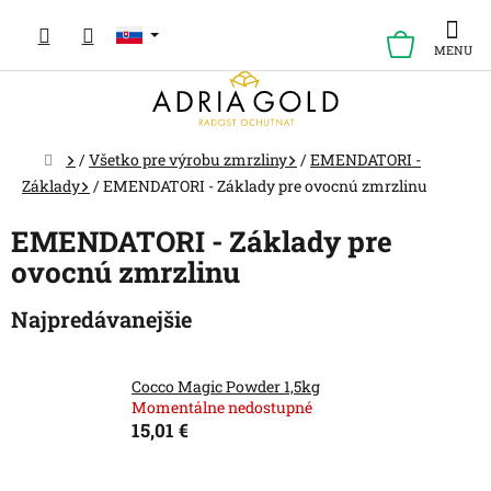
Prejsť
na
NÁKUP
obsah
KOŠÍK
Domov
/
Všetko pre výrobu zmrzliny
/
EMENDATORI -
Základy
/
EMENDATORI - Základy pre ovocnú zmrzlinu
EMENDATORI - Základy pre
ovocnú zmrzlinu
Najpredávanejšie
Cocco Magic Powder 1,5kg
Momentálne nedostupné
15,01 €