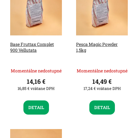
i
d
s
u
p
k
r
t
o
o
d
v
u
Base Fruttax Complet
Pesca Magic Powder
k
900 Vellutata
1,5kg
t
o
v
Momentálne nedostupné
Momentálne nedostupné
14,16 €
14,49 €
16,85 € vrátane DPH
17,24 € vrátane DPH
DETAIL
DETAIL