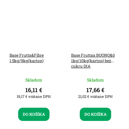
Base Frutta&Fibre
Base Fruttax BUONO&0
1,5kg/9kg(karton)
1kg/10kg(karton) bez
cukru DIA
Skladom
Skladom
16,11 €
17,66 €
19,17 € vrátane DPH
21,02 € vrátane DPH
DO KOŠÍKA
DO KOŠÍKA