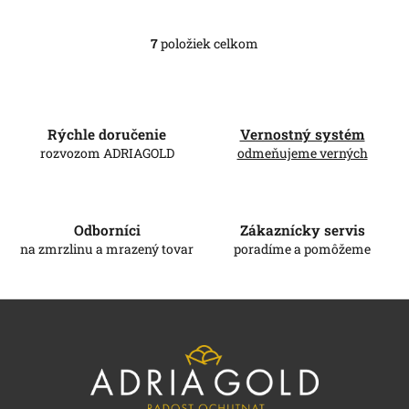
7
položiek celkom
O
v
l
á
d
Rýchle doručenie
Vernostný systém
a
c
rozvozom ADRIAGOLD
odmeňujeme verných
i
e
p
r
Odborníci
Zákaznícky servis
v
na zmrzlinu a mrazený tovar
poradíme a pomôžeme
k
y
v
Z
ý
á
p
i
p
s
ä
u
t
i