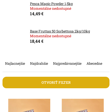
Pesca Magic Powder 1,5kg
Momentálne nedostupné
14,49 €
Base Fruttax 50 Sorbettosa 2kg/10kg
Momentálne nedostupné
18,44 €
R
a
Najlacnejšie
Najdrahšie
Najpredávanejšie
Abecedne
d
e
n
OTVORIŤ FILTER
i
e
V
p
ý
r
p
o