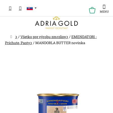
Prejsť
na
NÁKUP
obsah
KOŠÍK
Domov
/
Všetko pre výrobu zmrzliny
/
EMENDATORI -
Príchute, Pasty
/
MANDORLA BUTTER novinka