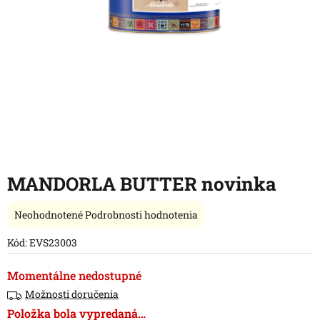
MANDORLA BUTTER novinka
Priemerné
Neohodnotené
Podrobnosti hodnotenia
hodnotenie
produktu
Kód:
EVS23003
je
0,0
Momentálne nedostupné
z
Možnosti doručenia
5
hviezdičiek.
Položka bola vypredaná…