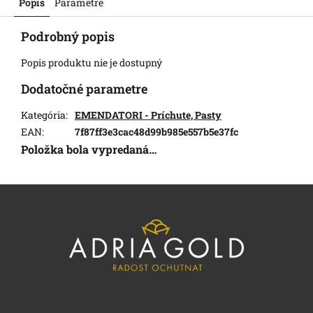
Popis
Parametre
Podrobný popis
Popis produktu nie je dostupný
Dodatočné parametre
Kategória
:
EMENDATORI - Príchute, Pasty
EAN
:
7f87ff3e3cac48d99b985e557b5e37fc
Položka bola vypredaná…
Z
á
p
ä
t
i
e