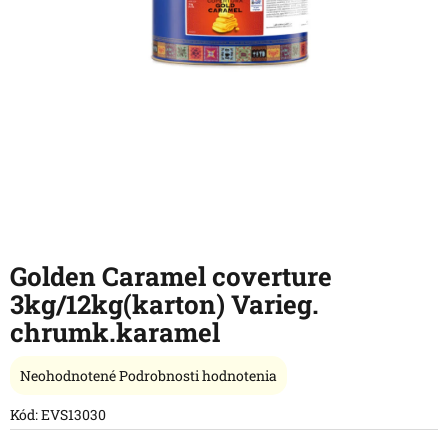
Golden Caramel coverture
3kg/12kg(karton) Varieg.
chrumk.karamel
Priemerné
Neohodnotené
Podrobnosti hodnotenia
hodnotenie
produktu
Kód:
EVS13030
je