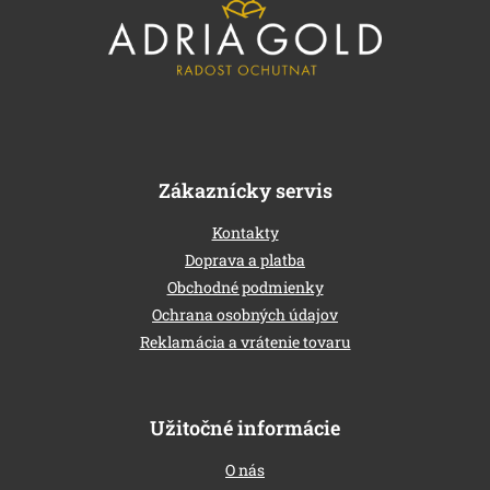
ä
t
i
e
Zákaznícky servis
Kontakty
Doprava a platba
Obchodné podmienky
Ochrana osobných údajov
Reklamácia a vrátenie tovaru
Užitočné informácie
O nás