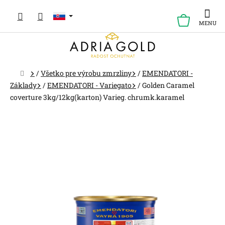
Prejsť
na
NÁKUP
obsah
KOŠÍK
Domov
/
Všetko pre výrobu zmrzliny
/
EMENDATORI -
Základy
/
EMENDATORI - Variegato
/
Golden Caramel
coverture 3kg/12kg(karton) Varieg. chrumk.karamel