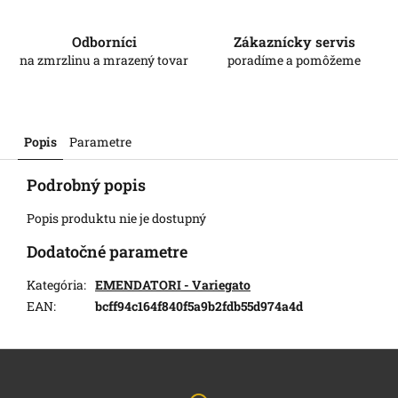
Odborníci
Zákaznícky servis
na zmrzlinu a mrazený tovar
poradíme a pomôžeme
Popis
Parametre
Podrobný popis
Popis produktu nie je dostupný
Dodatočné parametre
Kategória
:
EMENDATORI - Variegato
EAN
:
bcff94c164f840f5a9b2fdb55d974a4d
Z
á
p