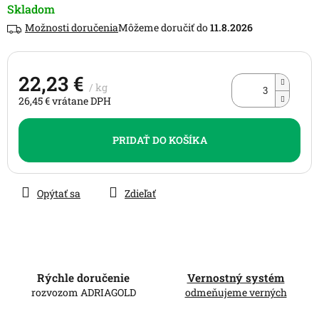
0,0
Skladom
z
Možnosti doručenia
11.8.2026
5
hviezdičiek.
22,23 €
/ kg
26,45 € vrátane DPH
Jednotková
cena:
PRIDAŤ DO KOŠÍKA
Opýtať sa
Zdieľať
Rýchle doručenie
Vernostný systém
rozvozom ADRIAGOLD
odmeňujeme verných