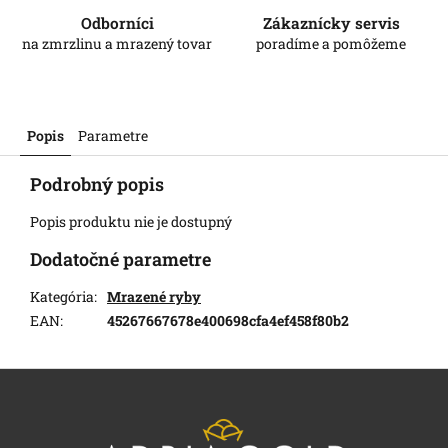
Odborníci
Zákaznícky servis
na zmrzlinu a mrazený tovar
poradíme a pomôžeme
Popis
Parametre
Podrobný popis
Popis produktu nie je dostupný
Dodatočné parametre
Kategória
:
Mrazené ryby
EAN
:
45267667678e400698cfa4ef458f80b2
Z
á
p
ä