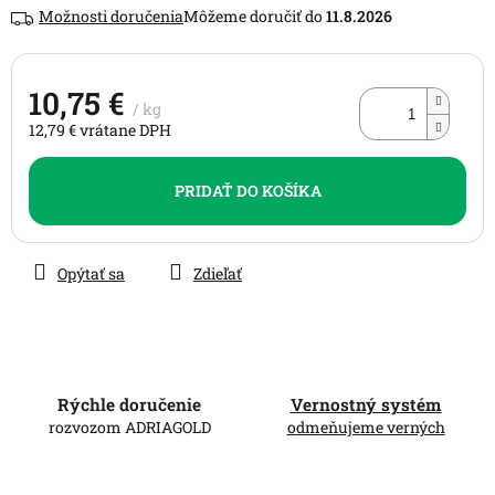
Možnosti doručenia
11.8.2026
5
hviezdičiek.
10,75 €
/ kg
12,79 € vrátane DPH
Jednotková
cena:
PRIDAŤ DO KOŠÍKA
Opýtať sa
Zdieľať
Rýchle doručenie
Vernostný systém
rozvozom ADRIAGOLD
odmeňujeme verných