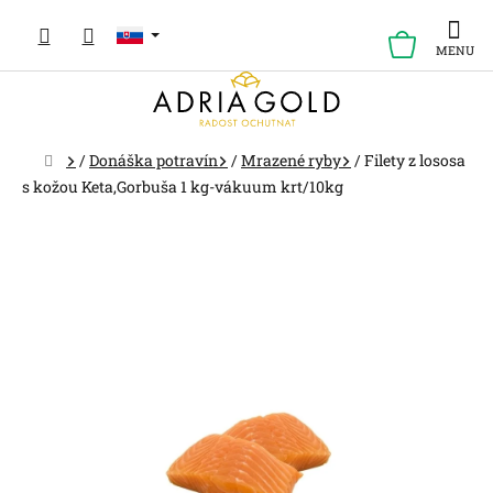
Prejsť
na
NÁKUP
obsah
KOŠÍK
Domov
/
Donáška potravín
/
Mrazené ryby
/
Filety z lososa
s kožou Keta,Gorbuša 1 kg-vákuum krt/10kg