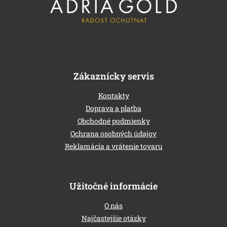
t
i
e
Zákaznícky servis
Kontakty
Doprava a platba
Obchodné podmienky
Ochrana osobných údajov
Reklamácia a vrátenie tovaru
Užitočné informácie
O nás
Najčastejšie otázky