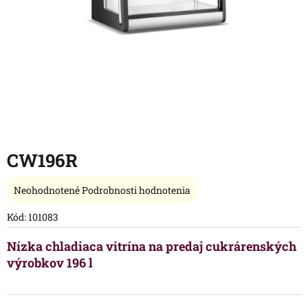
CW196R
Priemerné
Neohodnotené
Podrobnosti hodnotenia
hodnotenie
produktu
Kód:
101083
je
0,0
Nízka chladiaca vitrína na predaj cukrárenských
z
výrobkov 196 l
5
hviezdičiek.