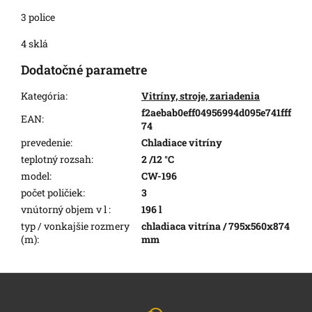
3 police
4 sklá
Dodatočné parametre
Kategória
:
Vitríny, stroje, zariadenia
f2aebab0eff04956994d095e741fff
EAN
:
74
prevedenie
:
Chladiace vitríny
teplotný rozsah
:
2 /12 °C
model
:
CW-196
počet poličiek
:
3
vnútorný objem v l
:
196 l
typ / vonkajšie rozmery
chladiaca vitrína / 795x560x874
(m)
:
mm
Z
á
p