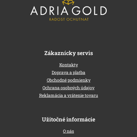
ä
t
i
e
Zákaznícky servis
Kontakty
Doprava a platba
Obchodné podmienky
Ochrana osobných údajov
Reklamácia a vrátenie tovaru
Užitočné informácie
O nás