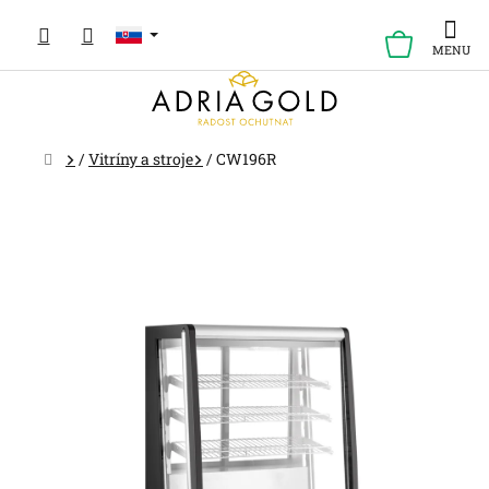
Prejsť
na
NÁKUP
obsah
KOŠÍK
Domov
/
Vitríny a stroje
/
CW196R