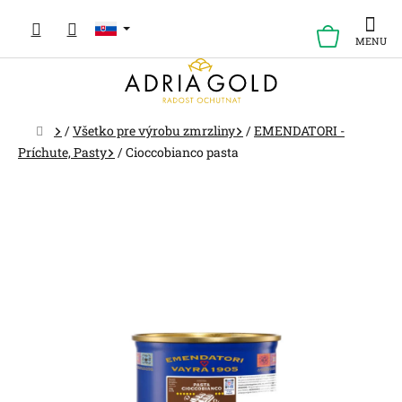
Prejsť
na
NÁKUP
obsah
KOŠÍK
Domov
/
Všetko pre výrobu zmrzliny
/
EMENDATORI -
Príchute, Pasty
/
Cioccobianco pasta