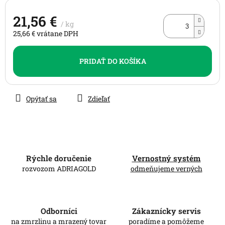
21,56 €
/ kg
25,66 € vrátane DPH
Jednotková
cena:
PRIDAŤ DO KOŠÍKA
Opýtať sa
Zdieľať
Rýchle doručenie
Vernostný systém
rozvozom ADRIAGOLD
odmeňujeme verných
Odborníci
Zákaznícky servis
na zmrzlinu a mrazený tovar
poradíme a pomôžeme