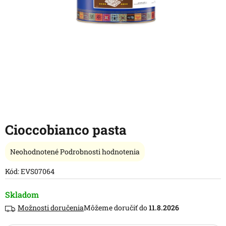
Cioccobianco pasta
Priemerné
Neohodnotené
Podrobnosti hodnotenia
hodnotenie
produktu
Kód:
EVS07064
je
0,0
Skladom
z
Možnosti doručenia
11.8.2026
5
hviezdičiek.