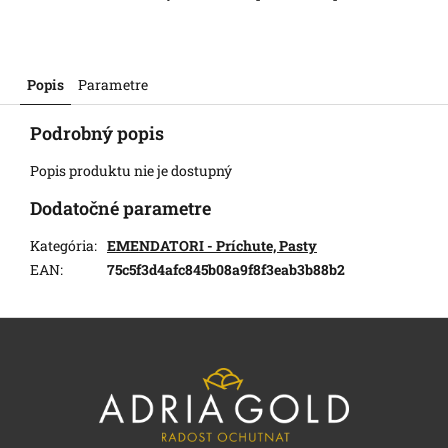
Popis
Parametre
Podrobný popis
Popis produktu nie je dostupný
Dodatočné parametre
Kategória
:
EMENDATORI - Príchute, Pasty
EAN
:
75c5f3d4afc845b08a9f8f3eab3b88b2
Z
á
p
ä
t
i