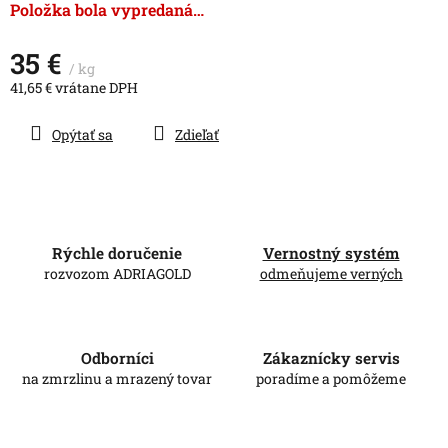
hviezdičiek.
Položka bola vypredaná…
35 €
/ kg
41,65 € vrátane DPH
Jednotková
cena:
Opýtať sa
Zdieľať
Rýchle doručenie
Vernostný systém
rozvozom ADRIAGOLD
odmeňujeme verných
Odborníci
Zákaznícky servis
na zmrzlinu a mrazený tovar
poradíme a pomôžeme