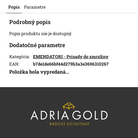
Popis
Parametre
Podrobný popis
Popis produktu nie je dostupný
Dodatočné parametre
Kategória
:
EMENDATORI - Prísady do zmrzliny
EAN
:
b7de1de66bf44d279b3a3e3696310267
Položka bola vypredaná…
Z
á
p
ä
t
i
e