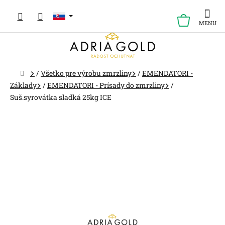
Prejsť
na
NÁKUP
obsah
KOŠÍK
Domov
/
Všetko pre výrobu zmrzliny
/
EMENDATORI -
Základy
/
EMENDATORI - Prísady do zmrzliny
/
Suš.syrovátka sladká 25kg ICE