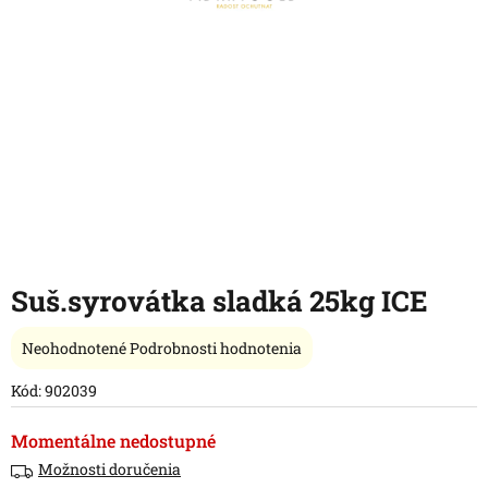
Suš.syrovátka sladká 25kg ICE
Priemerné
Neohodnotené
Podrobnosti hodnotenia
hodnotenie
produktu
Kód:
902039
je
0,0
Momentálne nedostupné
z
Možnosti doručenia
5