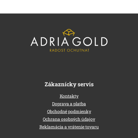
e
m
e
L
i
á
b
l
é
c
Zákaznícky servis
Kontakty
Doprava a platba
Obchodné podmienky
Ochrana osobných údajov
Reklamácia a vrátenie tovaru