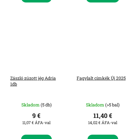
Zászló zúzott jég Adria
Fagylalt címkék Új 2025
1db
Skladom
(5 db)
Skladom
(>5 bal)
9 €
11,40 €
11,07 € ÁFA-val
14,02 € ÁFA-val