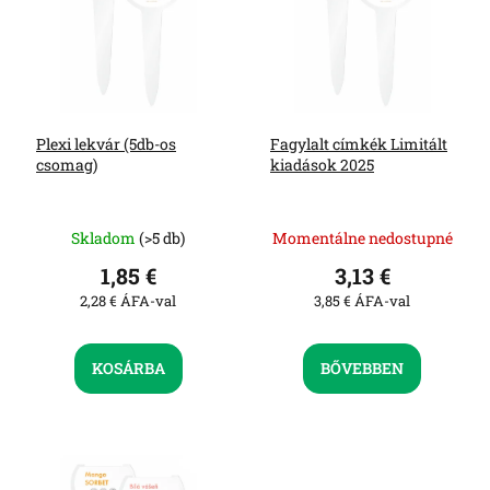
é
z
k
é
e
s
k
e
l
i
Plexi lekvár (5db-os
Fagylalt címkék Limitált
s
csomag)
kiadások 2025
t
á
j
Skladom
(>5 db)
Momentálne nedostupné
a
1,85 €
3,13 €
2,28 € ÁFA-val
3,85 € ÁFA-val
KOSÁRBA
BŐVEBBEN