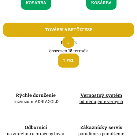
KOSÁRBA
KOSÁRBA
TOVÁBBI 6 BETÖLTÉSE
L
1
2
a
L
p
összesen
18
termék
i
o
s
z
FEL
t
á
a
s
i
r
á
n
Rýchle doručenie
Vernostný systém
y
rozvozom ADRIAGOLD
odmeňujeme verných
í
t
á
s
Odborníci
Zákaznícky servis
e
na zmrzlinu a mrazený tovar
poradíme a pomôžeme
l