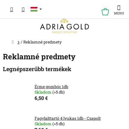
Ugrás
a
KOSÁR
fő
tartalomhoz
Kezdőlap
/
Reklamné predmety
Reklamné predmety
Legnépszerűbb termékek
Érme gombóc 1db
Skladom
(>5 db)
6,50 €
Fagylalttartó 4 lyukas 1db - Csapolt
Skladom
(>5 db)