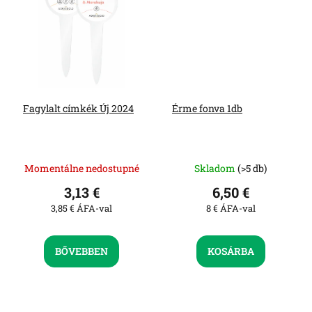
Fagylalt címkék Új 2024
Érme fonva 1db
Momentálne nedostupné
Skladom
(>5 db)
3,13 €
6,50 €
3,85 € ÁFA-val
8 € ÁFA-val
BŐVEBBEN
KOSÁRBA