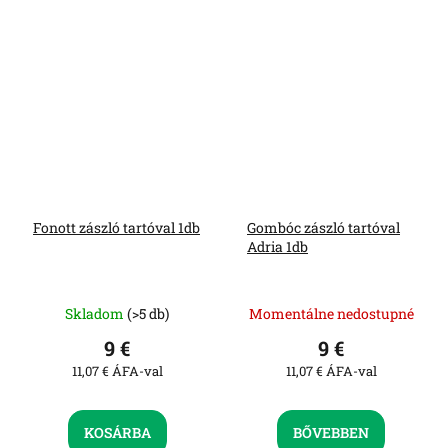
Fonott zászló tartóval 1db
Gombóc zászló tartóval
Adria 1db
Skladom
(>5 db)
Momentálne nedostupné
9 €
9 €
11,07 € ÁFA-val
11,07 € ÁFA-val
KOSÁRBA
BŐVEBBEN