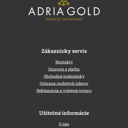
b
l
é
c
Zákaznícky servis
Kontakty
Doprava a platba
Obchodné podmienky
Ochrana osobných údajov
Reklamácia a vrátenie tovaru
Užitočné informácie
O nás