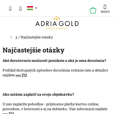
Ugrás
a
KOSÁR
fő
tartalomhoz
Kezdőlap
/
Najčastejšie otázky
Najčastejšie otázky
Aké doručovacie možnosti ponúkate a aká je cena doručenia?
Prehľad dostupných spôsobov doručenia vrátane cien a detailov
nájdete
>>> TU
.
Ako môžem zaplatiť za svoju objednávku?
U nás zaplatíte pohodlne - prijímame platby kartou online,
prevodom, v hotovosti a aj na dobierku. Viac informácií nájdete
>>> TU
.