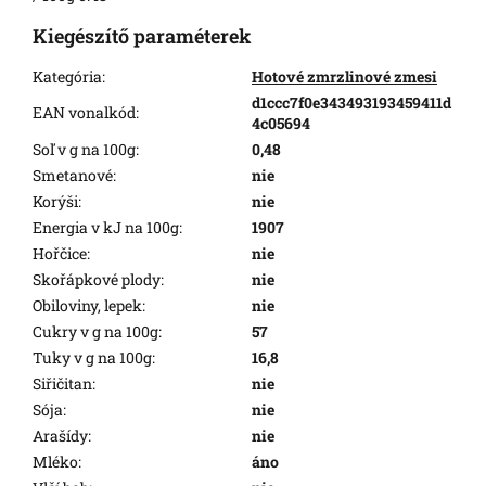
Kiegészítő paraméterek
Kategória
:
Hotové zmrzlinové zmesi
d1ccc7f0e343493193459411d
EAN vonalkód
:
4c05694
Soľ v g na 100g
:
0,48
Smetanové
:
nie
Korýši
:
nie
Energia v kJ na 100g
:
1907
Hořčice
:
nie
Skořápkové plody
:
nie
Obiloviny, lepek
:
nie
Cukry v g na 100g
:
57
Tuky v g na 100g
:
16,8
Siřičitan
:
nie
Sója
:
nie
Arašídy
:
nie
Mléko
:
áno