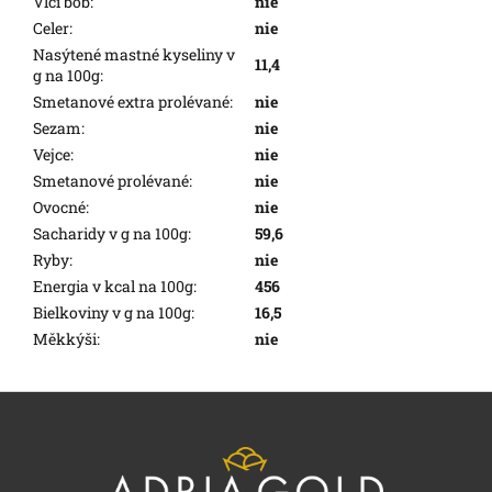
Vlčí bob
:
nie
Celer
:
nie
Nasýtené mastné kyseliny v
11,4
g na 100g
:
Smetanové extra prolévané
:
nie
Sezam
:
nie
Vejce
:
nie
Smetanové prolévané
:
nie
Ovocné
:
nie
Sacharidy v g na 100g
:
59,6
Ryby
:
nie
Energia v kcal na 100g
:
456
Bielkoviny v g na 100g
:
16,5
Měkkýši
:
nie
L
á
b
l