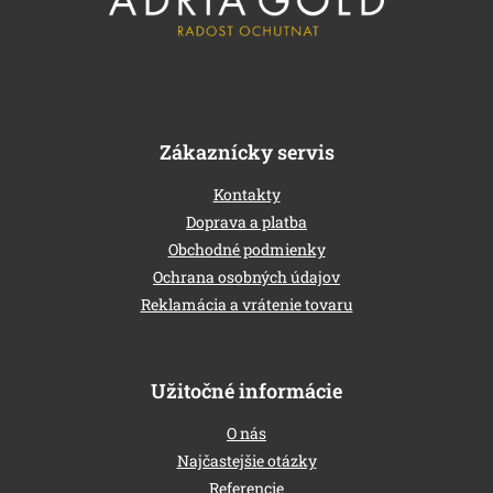
é
c
Zákaznícky servis
Kontakty
Doprava a platba
Obchodné podmienky
Ochrana osobných údajov
Reklamácia a vrátenie tovaru
Užitočné informácie
O nás
Najčastejšie otázky
Referencie