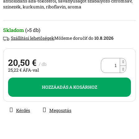
antioxidáns alfa-tokoferol, savanyúságot szabályozó citromsav,
színezék, kurkumin, riboflavin, aroma
Skladom
(>5 db)
Szállítási lehetőségek
10.8.2026
20,50 €
/ db
25,22 € ÁFA-val
Egységár:
HOZZÁADÁS A KOSÁRHOZ
Kérdés
Megosztás