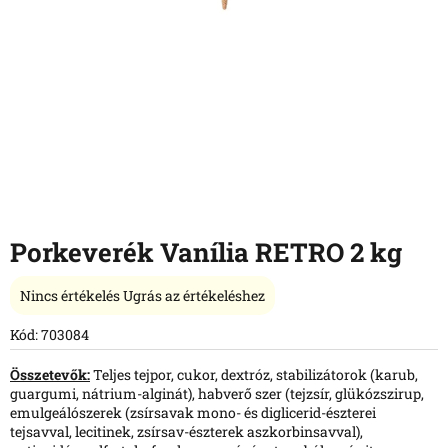
Porkeverék Vanília RETRO 2 kg
A
Nincs értékelés
Ugrás az értékeléshez
termék
átlagos
Kód:
703084
értékelése
5-
Összetevők:
Teljes tejpor, cukor, dextróz, stabilizátorok (karub,
ből
guargumi, nátrium-alginát), habverő szer (tejzsír, glükózszirup,
0,0
emulgeálószerek (zsírsavak mono- és diglicerid-észterei
csillag.
tejsavval, lecitinek, zsírsav-észterek aszkorbinsavval),