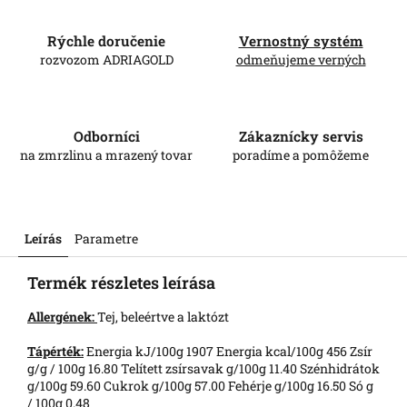
Rýchle doručenie
Vernostný systém
rozvozom ADRIAGOLD
odmeňujeme verných
Odborníci
Zákaznícky servis
na zmrzlinu a mrazený tovar
poradíme a pomôžeme
Leírás
Parametre
Termék részletes leírása
Allergének:
Tej, beleértve a laktózt
Tápérték:
Energia kJ/100g 1907 Energia kcal/100g 456 Zsír
g/g / 100g 16.80 Telített zsírsavak g/100g 11.40 Szénhidrátok
g/100g 59.60 Cukrok g/100g 57.00 Fehérje g/100g 16.50 Só g
/ 100g 0.48