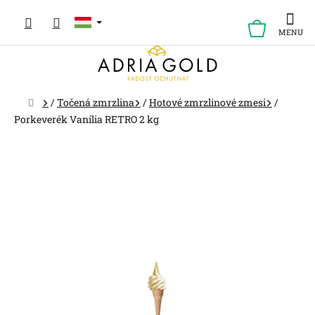
Ugrás
a
KOSÁR
fő
tartalomhoz
Kezdőlap
/
Točená zmrzlina
/
Hotové zmrzlinové zmesi
/
Porkeverék Vanília RETRO 2 kg