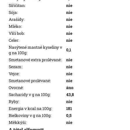
Siřičitan
:
nie
Sója
:
nie
Arašídy
:
nie
Mléko
:
nie
Vlčí bob
:
nie
Celer
:
nie
Nasýtené mastné kyseliny v
0,1
g na 100g
:
Smetanové extra prolévané
:
nie
Sezam
:
nie
Vejce
:
nie
Smetanové prolévané
:
nie
Ovocné
:
áno
Sacharidy v g na 100g
:
43,8
Ryby
:
nie
Energia v kcal na 100g
:
181
Bielkoviny v g na 100g
:
0,5
Měkkýši
:
nie
A tétel elfogyott…