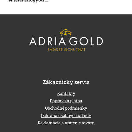
L
á
b
l
é
c
Zákaznícky servis
Kontakty
Doprava a platba
Obchodné podmienky
Ochrana osobných údajov
Reklamácia a vrátenie tovaru