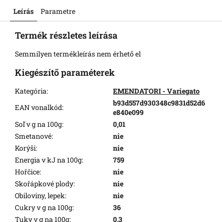
Leírás
Parametre
Termék részletes leírása
Semmilyen termékleírás nem érhető el
Kiegészítő paraméterek
Kategória
:
EMENDATORI - Variegato
b93d557d930348c9831d52d6
EAN vonalkód
:
e840e099
Soľ v g na 100g
:
0,01
Smetanové
:
nie
Korýši
:
nie
Energia v kJ na 100g
:
759
Hořčice
:
nie
Skořápkové plody
:
nie
Obiloviny, lepek
:
nie
Cukry v g na 100g
:
36
Tuky v g na 100g
:
0,3