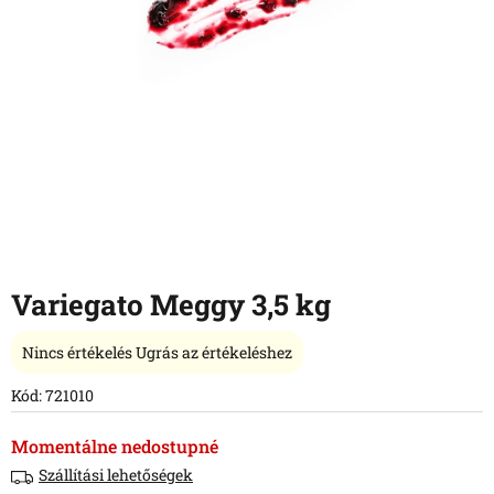
Variegato Meggy 3,5 kg
A
Nincs értékelés
Ugrás az értékeléshez
termék
átlagos
Kód:
721010
értékelése
5-
Momentálne nedostupné
ből
Szállítási lehetőségek
0,0