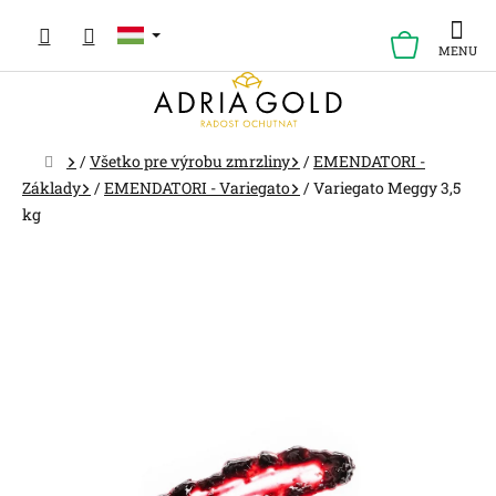
Ugrás
a
KOSÁR
fő
tartalomhoz
Kezdőlap
/
Všetko pre výrobu zmrzliny
/
EMENDATORI -
Základy
/
EMENDATORI - Variegato
/
Variegato Meggy 3,5
kg