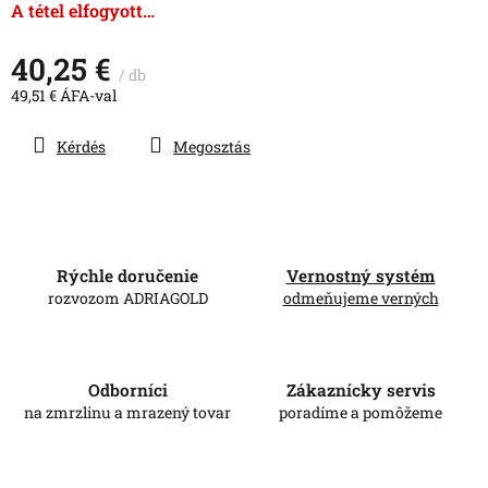
csillag.
A tétel elfogyott…
40,25 €
/ db
49,51 € ÁFA-val
Egységár:
Kérdés
Megosztás
Rýchle doručenie
Vernostný systém
rozvozom ADRIAGOLD
odmeňujeme verných
Odborníci
Zákaznícky servis
na zmrzlinu a mrazený tovar
poradíme a pomôžeme