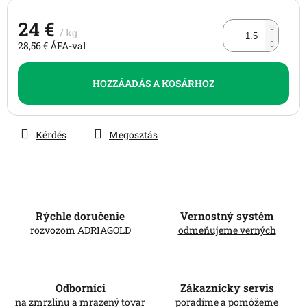
24 €
/ kg
28,56 € ÁFA-val
Egységár:
HOZZÁADÁS A KOSÁRHOZ
Kérdés
Megosztás
Rýchle doručenie
Vernostný systém
rozvozom ADRIAGOLD
odmeňujeme verných
Odborníci
Zákaznícky servis
na zmrzlinu a mrazený tovar
poradíme a pomôžeme