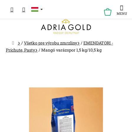
Ugrás
a
KOSÁR
fő
tartalomhoz
Kezdőlap
/
Všetko pre výrobu zmrzliny
/
EMENDATORI -
Príchute, Pasty
/
Mangó varázspor 1,5 kg/10,5 kg