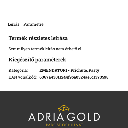
Leírás
Parametre
Termék részletes leírása
Semmilyen termékleírás nem érhető el
Kiegészítő paraméterek
Kategória
:
EMENDATORI - Príchute, Pasty
EAN vonalkód
:
6367a43011244f95a0324ae5c1373598
L
á
b
l
é
c