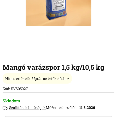
Mangó varázspor 1,5 kg/10,5 kg
A
Nincs értékelés
Ugrás az értékeléshez
termék
átlagos
Kód:
EVS05027
értékelése
5-
Skladom
ből
Szállítási lehetőségek
11.8.2026
0,0
csillag.