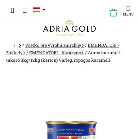
Ugrás
a
KOSÁR
fő
tartalomhoz
Kezdőlap
/
Všetko pre výrobu zmrzliny
/
EMENDATORI -
Základy
/
EMENDATORI - Variegato
/
Arany karamell
takaró 3kg/12kg (karton) Varieg. ropogós.karamell