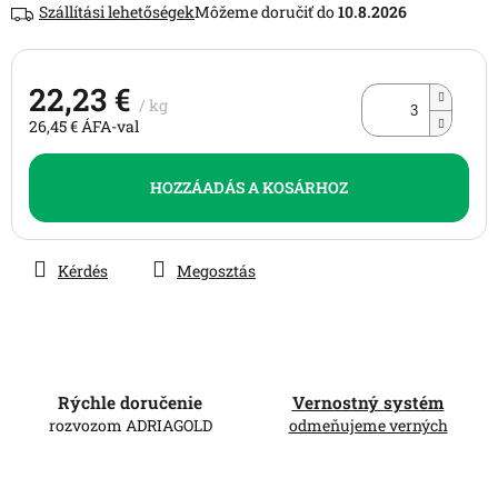
Szállítási lehetőségek
10.8.2026
0,0
csillag.
22,23 €
/ kg
26,45 € ÁFA-val
Egységár:
HOZZÁADÁS A KOSÁRHOZ
Kérdés
Megosztás
Rýchle doručenie
Vernostný systém
rozvozom ADRIAGOLD
odmeňujeme verných