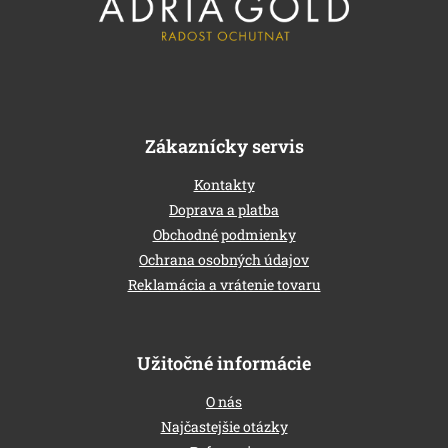
é
c
Zákaznícky servis
Kontakty
Doprava a platba
Obchodné podmienky
Ochrana osobných údajov
Reklamácia a vrátenie tovaru
Užitočné informácie
O nás
Najčastejšie otázky