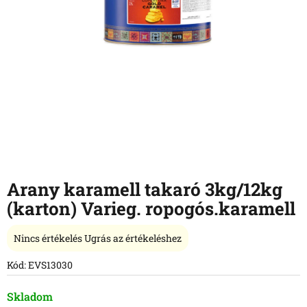
Arany karamell takaró 3kg/12kg
(karton) Varieg. ropogós.karamell
A
Nincs értékelés
Ugrás az értékeléshez
termék
átlagos
Kód:
EVS13030
értékelése
5-
Skladom
ből