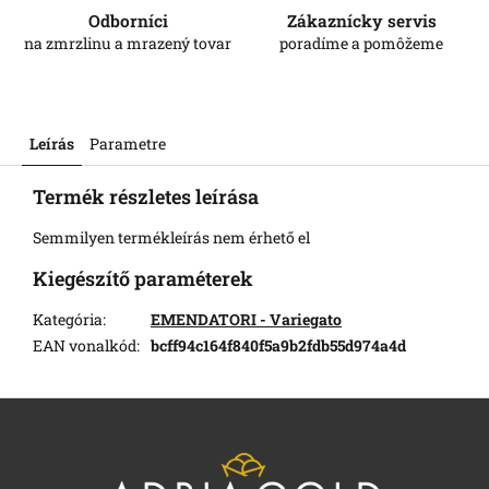
Odborníci
Zákaznícky servis
na zmrzlinu a mrazený tovar
poradíme a pomôžeme
Leírás
Parametre
Termék részletes leírása
Semmilyen termékleírás nem érhető el
Kiegészítő paraméterek
Kategória
:
EMENDATORI - Variegato
EAN vonalkód
:
bcff94c164f840f5a9b2fdb55d974a4d
L
á
b
l