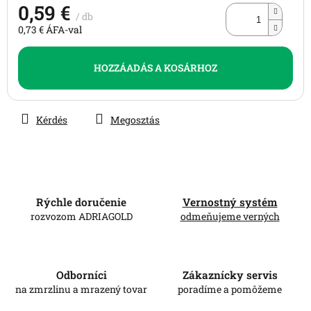
0,59 €
/ db
0,73 € ÁFA-val
Egységár:
HOZZÁADÁS A KOSÁRHOZ
Kérdés
Megosztás
Rýchle doručenie
Vernostný systém
rozvozom ADRIAGOLD
odmeňujeme verných
Odborníci
Zákaznícky servis
na zmrzlinu a mrazený tovar
poradíme a pomôžeme