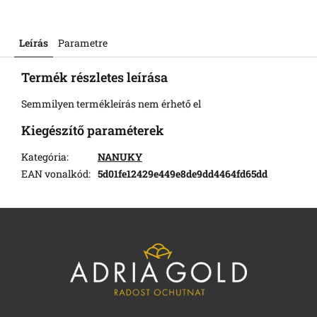
Leírás
Parametre
Termék részletes leírása
Semmilyen termékleírás nem érhető el
Kiegészítő paraméterek
Kategória
:
NANUKY
EAN vonalkód
:
5d01fe12429e449e8de9dd4464fd65dd
L
á
b
l
é
c