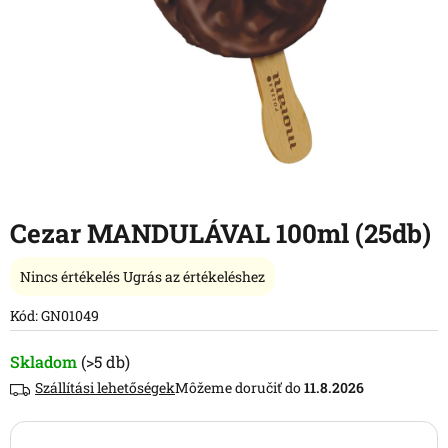
Cezar MANDULÁVAL 100ml (25db)
A
Nincs értékelés
Ugrás az értékeléshez
termék
átlagos
Kód:
GN01049
értékelése
5-
Skladom
(>5 db)
ből
Szállítási lehetőségek
11.8.2026
0,0
csillag.