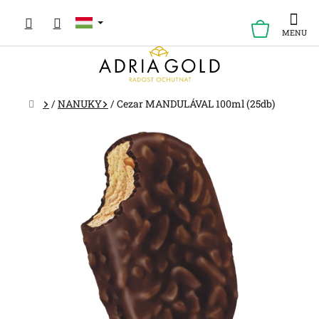
Ugrás
a
KOSÁR
fő
tartalomhoz
Kezdőlap
/
NANUKY
/
Cezar MANDULÁVAL 100ml (25db)