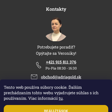
Kontakty
Potrebujete poradiť?
Opýtajte sa Veroniky!
+421 915 811 376
Po-Pia 08:30 - 16:30
obchod@adriagold.sk
Tento web používa súbory cookie. Ďalším
prechádzaním tohto webu vyjadrujete súhlas s ich
používaním. Viac informácií
tu
.
Shoptet készítette
|
Upravil Balkys
BEÁLLÍTÁSOK