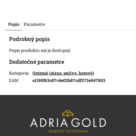
Popis
Parametre
Podrobný popis
Popis produktu nie je dostupný
Dodatočné parametre
Kategória
:
Ostatné (pizza, pečivo, hotové)
EAN
:
e1190f63c87c4e02b87cdf273e947603
Z
á
p
ä
t
i