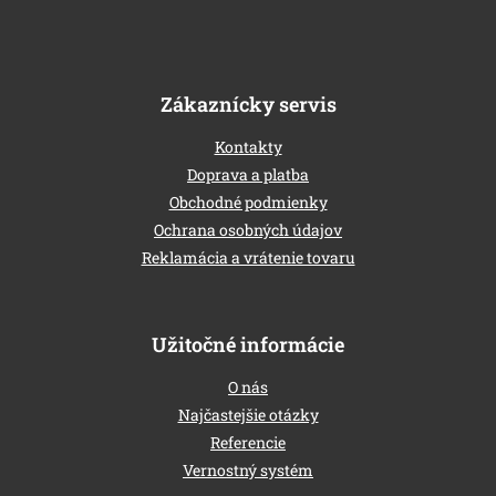
e
Zákaznícky servis
Kontakty
Doprava a platba
Obchodné podmienky
Ochrana osobných údajov
Reklamácia a vrátenie tovaru
Užitočné informácie
O nás
Najčastejšie otázky
Referencie
Vernostný systém