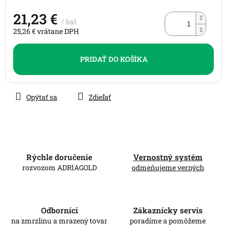
21,23 €
/ bal
25,26 € vrátane DPH
Jednotková
cena:
PRIDAŤ DO KOŠÍKA
Opýtať sa
Zdieľať
Rýchle doručenie
Vernostný systém
rozvozom ADRIAGOLD
odmeňujeme verných
Odborníci
Zákaznícky servis
na zmrzlinu a mrazený tovar
poradíme a pomôžeme