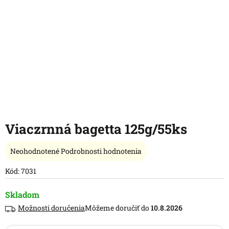
Viaczrnná bagetta 125g/55ks
Priemerné
Neohodnotené
Podrobnosti hodnotenia
hodnotenie
produktu
Kód:
7031
je
0,0
Skladom
z
Možnosti doručenia
10.8.2026
5
hviezdičiek.