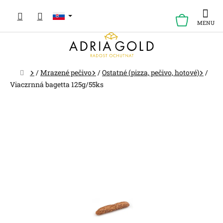
Prejsť
na
NÁKUP
obsah
KOŠÍK
Domov
/
Mrazené pečivo
/
Ostatné (pizza, pečivo, hotové)
/
Viaczrnná bagetta 125g/55ks