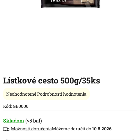
Lístkové cesto 500g/35ks
Priemerné
Neohodnotené
Podrobnosti hodnotenia
hodnotenie
produktu
Kód:
GE0006
je
0,0
Skladom
(>5 bal)
z
Možnosti doručenia
10.8.2026
5
hviezdičiek.