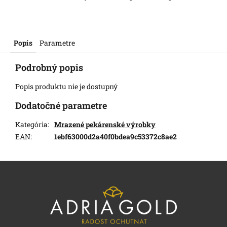
Popis
Parametre
Podrobný popis
Popis produktu nie je dostupný
Dodatočné parametre
Kategória
:
Mrazené pekárenské výrobky
EAN
:
1ebf63000d2a40f0bdea9c53372c8ae2
Z
á
p
ä
t
i