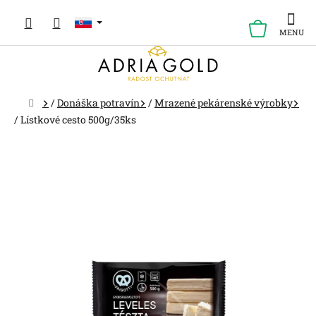
Prejsť
na
NÁKUP
obsah
KOŠÍK
Domov
/
Donáška potravín
/
Mrazené pekárenské výrobky
/
Lístkové cesto 500g/35ks