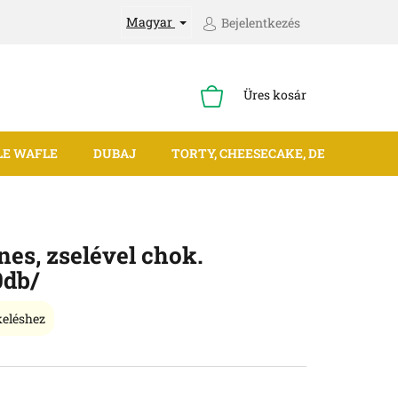
Magyar
Bejelentkezés
KOSÁR
Üres kosár
LE WAFLE
DUBAJ
TORTY, CHEESECAKE, DEZERTY
ínes, zselével chok.
0db/
keléshez