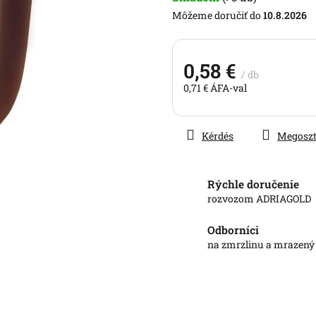
ből
10.8.2026
0,0
csillag.
0,58 €
/ db
0,71 € ÁFA-val
Egységár:
Kérdés
Megosz
Rýchle doručenie
rozvozom ADRIAGOLD
Odborníci
na zmrzlinu a mrazený