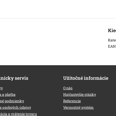
Kie
Kate
EAN
nícky servis
Užitočné informácie
ty
O nás
 a platba
Najčastejšie otázky
né podmienky
Referencie
a osobných údajov
Vernostný systém
cia a vrátenie tovaru