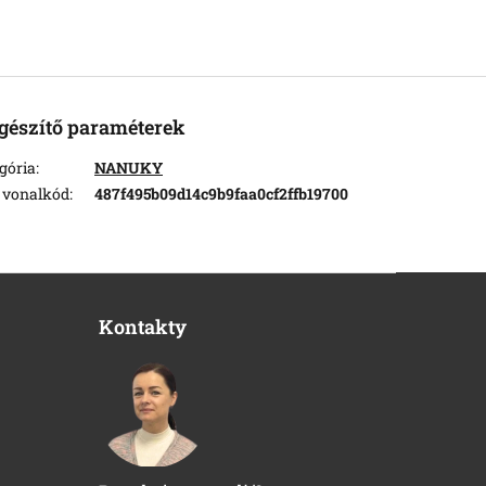
gészítő paraméterek
gória
:
NANUKY
 vonalkód
:
487f495b09d14c9b9faa0cf2ffb19700
Kontakty