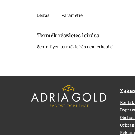
Leírás
Parametre
Termék részletes leírása
Semmilyen termékleírás nem érhető el
L
á
Zákaz
b
l
Kontak
é
Doprava
c
Obchod
Ochran
Reklamá