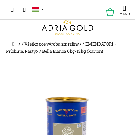
Ugrás
a
KOSÁR
fő
tartalomhoz
Kezdőlap
/
Všetko pre výrobu zmrzliny
/
EMENDATORI -
Príchute, Pasty
/
Bella Bianca 6kg/12kg (karton)