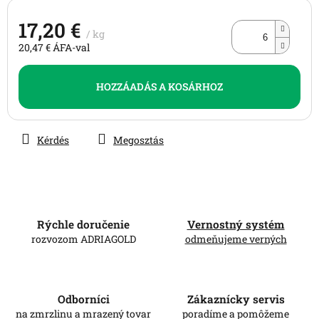
17,20 €
/ kg
20,47 € ÁFA-val
Egységár:
HOZZÁADÁS A KOSÁRHOZ
Kérdés
Megosztás
Rýchle doručenie
Vernostný systém
rozvozom ADRIAGOLD
odmeňujeme verných
Odborníci
Zákaznícky servis
na zmrzlinu a mrazený tovar
poradíme a pomôžeme