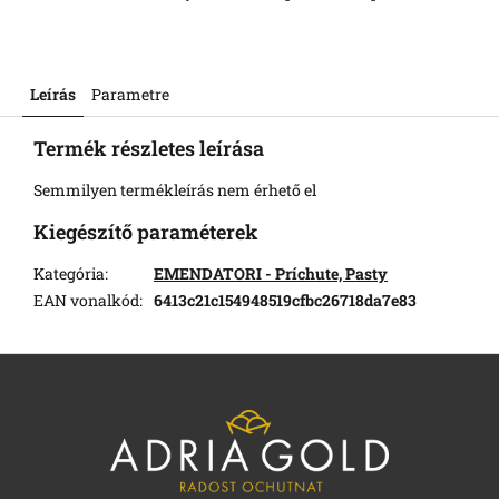
Leírás
Parametre
Termék részletes leírása
Semmilyen termékleírás nem érhető el
Kiegészítő paraméterek
Kategória
:
EMENDATORI - Príchute, Pasty
EAN vonalkód
:
6413c21c154948519cfbc26718da7e83
L
á
b
l
é
c