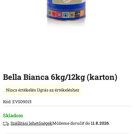
Bella Bianca 6kg/12kg (karton)
A
Nincs értékelés
Ugrás az értékeléshez
termék
átlagos
Kód:
EVS09015
értékelése
5-
Skladom
ből
Szállítási lehetőségek
11.8.2026
0,0
csillag.