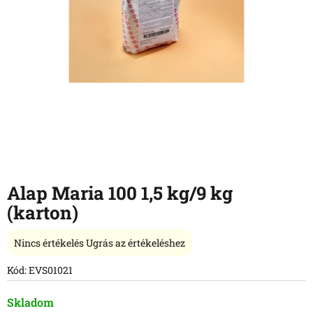
Alap Maria 100 1,5 kg/9 kg
(karton)
A
Nincs értékelés
Ugrás az értékeléshez
termék
átlagos
Kód:
EVS01021
értékelése
5-
Skladom
ből