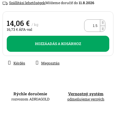
Szállítási lehetőségek
11.8.2026
0,0
csillag.
14,06 €
/ kg
16,73 € ÁFA-val
Egységár:
HOZZÁADÁS A KOSÁRHOZ
Kérdés
Megosztás
Rýchle doručenie
Vernostný systém
rozvozom ADRIAGOLD
odmeňujeme verných