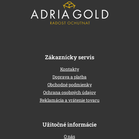
b
l
é
c
Zákaznícky servis
Kontakty
Doprava a platba
Obchodné podmienky
Ochrana osobných údajov
Reklamácia a vrátenie tovaru
Užitočné informácie
O nás