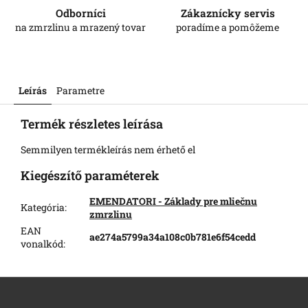
Odborníci
Zákaznícky servis
na zmrzlinu a mrazený tovar
poradíme a pomôžeme
Leírás
Parametre
Termék részletes leírása
Semmilyen termékleírás nem érhető el
Kiegészítő paraméterek
EMENDATORI - Základy pre mliečnu
Kategória
:
zmrzlinu
EAN
ae274a5799a34a108c0b781e6f54cedd
vonalkód
:
L
á