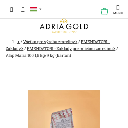
Ugrás
a
KOSÁR
fő
tartalomhoz
Kezdőlap
/
Všetko pre výrobu zmrzliny
/
EMENDATORI -
Základy
/
EMENDATORI - Základy pre mliečnu zmrzlinu
/
Alap Maria 100 1,5 kg/9 kg (karton)