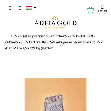
Ugrás
a
KOSÁR
fő
tartalomhoz
Kezdőlap
/
Všetko pre výrobu zmrzliny
/
EMENDATORI -
Základy
/
EMENDATORI - Základy pre mliečnu zmrzlinu
/
Alap Mara 1,5 kg/9 kg (karton)