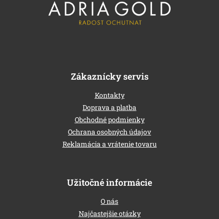
l
é
c
Zákaznícky servis
Kontakty
Doprava a platba
Obchodné podmienky
Ochrana osobných údajov
Reklamácia a vrátenie tovaru
Užitočné informácie
O nás
Najčastejšie otázky