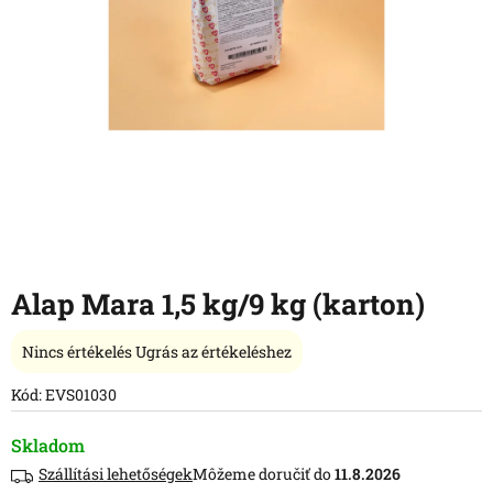
Alap Mara 1,5 kg/9 kg (karton)
A
Nincs értékelés
Ugrás az értékeléshez
termék
átlagos
Kód:
EVS01030
értékelése
5-
Skladom
ből
Szállítási lehetőségek
11.8.2026
0,0