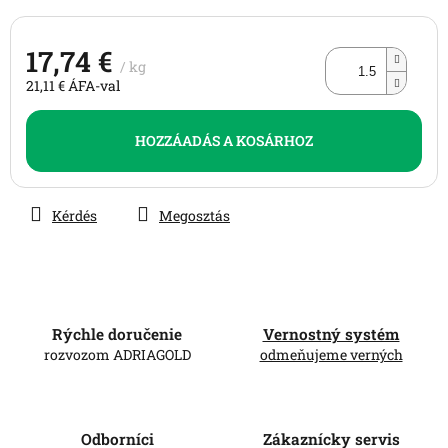
csillag.
17,74 €
/ kg
21,11 € ÁFA-val
Egységár:
HOZZÁADÁS A KOSÁRHOZ
Kérdés
Megosztás
Rýchle doručenie
Vernostný systém
rozvozom ADRIAGOLD
odmeňujeme verných
Odborníci
Zákaznícky servis