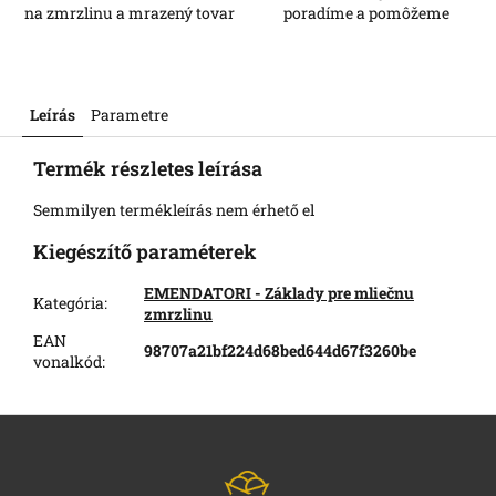
na zmrzlinu a mrazený tovar
poradíme a pomôžeme
Leírás
Parametre
Termék részletes leírása
Semmilyen termékleírás nem érhető el
Kiegészítő paraméterek
EMENDATORI - Základy pre mliečnu
Kategória
:
zmrzlinu
EAN
98707a21bf224d68bed644d67f3260be
vonalkód
:
L
á
b