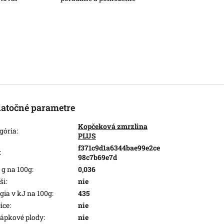
atočné parametre
Kopčeková zmrzlina
gória
:
PLUS
f371c9d1a6344bae99e2ce
:
98c7b69e7d
v g na 100g
:
0,036
ši
:
nie
gia v kJ na 100g
:
435
ice
:
nie
ápkové plody
:
nie