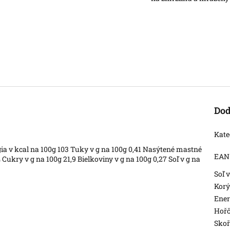
Dod
Kate
ia v kcal na 100g 103 Tuky v g na 100g 0,41 Nasýtené mastné
EAN
 Cukry v g na 100g 21,9 Bielkoviny v g na 100g 0,27 Soľ v g na
Soľ 
Korý
Ener
Hořč
Skoř