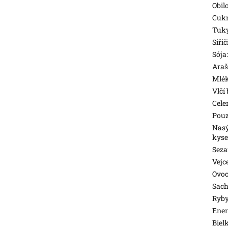
Obil
Cukr
Tuky
Siřič
Sója
Araš
Mlé
Vlčí
Cele
Pouz
Nasý
kyse
Sez
Vejc
Ovo
Sach
Ryb
Ener
Biel