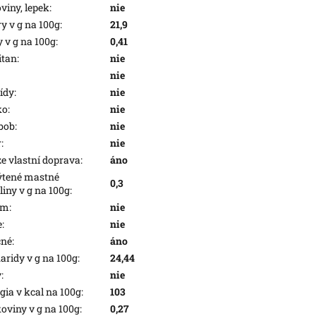
oviny, lepek
:
nie
y v g na 100g
:
21,9
 v g na 100g
:
0,41
itan
:
nie
:
nie
ídy
:
nie
ko
:
nie
 bob
:
nie
r
:
nie
e vlastní doprava
:
áno
tené mastné
0,3
liny v g na 100g
:
am
:
nie
e
:
nie
cné
:
áno
aridy v g na 100g
:
24,44
y
:
nie
gia v kcal na 100g
:
103
koviny v g na 100g
:
0,27