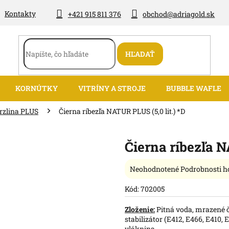
Kontakty
+421 915 811 376
obchod@adriagold.sk
HĽADAŤ
KORNÚTKY
VITRÍNY A STROJE
BUBBLE WAFLE
rzlina PLUS
Čierna ríbezľa NATUR PLUS (5,0 lit.) *D
Čierna ríbezľa N
Priemerné
Neohodnotené
Podrobnosti h
hodnotenie
produktu
Kód:
702005
je
0,0
Zloženie:
Pitná voda, mrazené či
z
stabilizátor (E412, E466, E410, 
5
vláknina