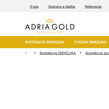
Prejsť
O nás
Doprava a platba
Referencie
na
obsah
KOPČEKOVÁ ZMRZLINA
TOČENÁ ZMRZLINA
Domov
Kopčeková ZMRZLINA
Kopčeková zm