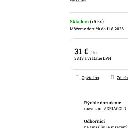
hviezdičiek.
Skladom
(>5 ks)
11.8.2026
31 €
/ ks
38,13 € vrátane DPH
Jednotková
cena:
Opýtať sa
Zdieľa
Rýchle doručenie
rozvozom ADRIAGOLD
Odborníci
na zmrzlinu a mrazený