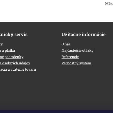
Měk
nícky servis
Užitočné informácie
ty
O nás
 a platba
Najčastejšie otázky
né podmienky
Referencie
a osobných údajov
Vernostný systém
cia a vrátenie tovaru