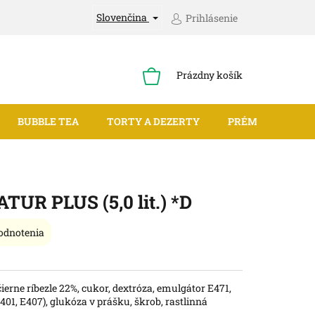
Slovenčina
Prihlásenie
NÁKUPNÝ
Prázdny košík
KOŠÍK
BUBBLE TEA
TORTY A DEZERTY
PRÉMIUM MRAZE
ATUR PLUS (5,0 lit.) *D
odnotenia
erne ríbezle 22%, cukor, dextróza, emulgátor E471,
E401, E407), glukóza v prášku, škrob, rastlinná